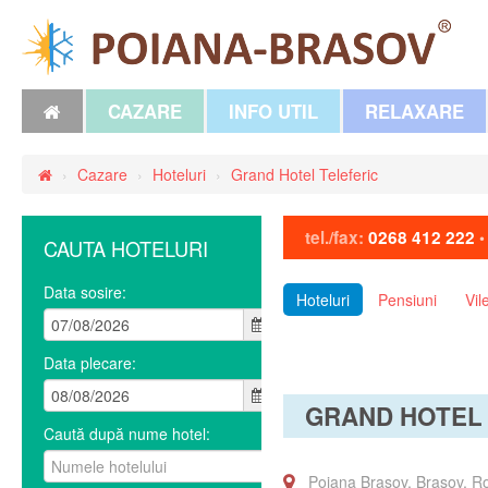
CAZARE
INFO UTIL
RELAXARE
›
Cazare
›
Hoteluri
›
Grand Hotel Teleferic
tel./fax:
0268 412 222
CAUTA HOTELURI
Data sosire:
Hoteluri
Pensiuni
Vil
Data plecare:
GRAND HOTEL
Caută după nume hotel:
Poiana Brasov, Brasov, 