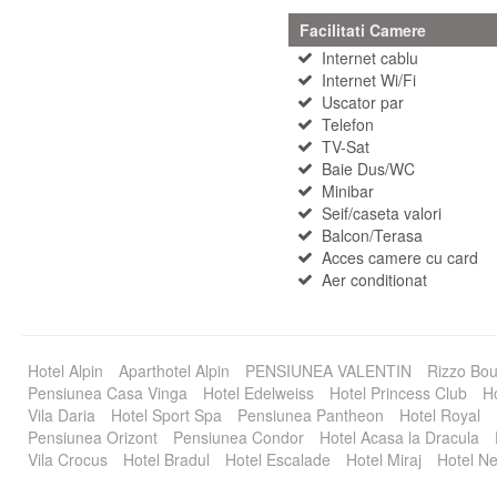
Facilitati Camere
Internet cablu
Internet Wi/Fi
Uscator par
Telefon
TV-Sat
Baie Dus/WC
Minibar
Seif/caseta valori
Balcon/Terasa
Acces camere cu card
Aer conditionat
Hotel Alpin
Aparthotel Alpin
PENSIUNEA VALENTIN
Rizzo Bou
Pensiunea Casa Vinga
Hotel Edelweiss
Hotel Princess Club
Ho
Vila Daria
Hotel Sport Spa
Pensiunea Pantheon
Hotel Royal
Pensiunea Orizont
Pensiunea Condor
Hotel Acasa la Dracula
Vila Crocus
Hotel Bradul
Hotel Escalade
Hotel Miraj
Hotel Ne