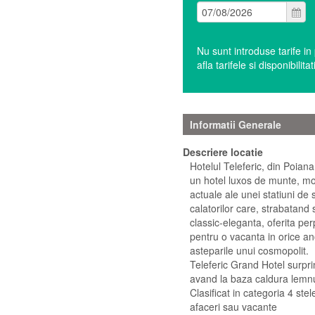
Nu sunt introduse tarife i
afla tarifele si disponibil
Informatii Generale
Descriere locatie
Hotelul Teleferic, din Poiana
un hotel luxos de munte, mod
actuale ale unei statiuni d
calatorilor care, strabatand
classic-eleganta, oferita per
pentru o vacanta in orice an
asteparile unui cosmopolit.
Teleferic Grand Hotel surpri
avand la baza caldura lemnul
Clasificat in categoria 4 ste
afaceri sau vacante