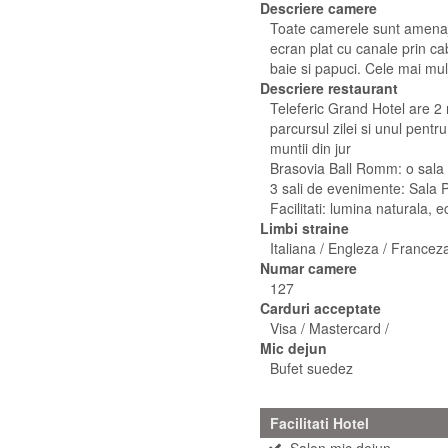
Descriere camere
Toate camerele sunt amenajat
ecran plat cu canale prin cab
baie si papuci. Cele mai mul
Descriere restaurant
Teleferic Grand Hotel are 2 
parcursul zilei si unul pent
muntii din jur
Brasovia Ball Romm: o sala 
3 sali de evenimente: Sala Po
Facilitati: lumina naturala,
Limbi straine
Italiana / Engleza / France
Numar camere
127
Carduri acceptate
Visa / Mastercard /
Mic dejun
Bufet suedez
Facilitati Hotel
Salon mic dejun