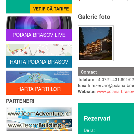
Galerie foto
POIANA BRASOV LIVE
HARTA POIANA BRASOV
Contact
Telefon:
+4.0721.431.601/02
Email:
rezervari@poiana-bra
HARTA PARTIILOR
Website:
www.poiana-brasov
PARTENERI
Rezervari
De la: