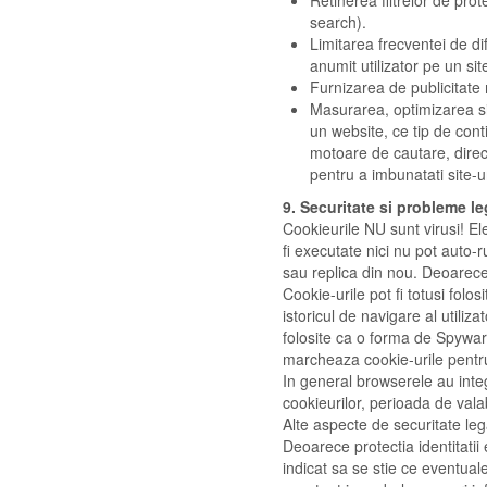
Retinerea filtrelor de prot
search).
Limitarea frecventei de di
anumit utilizator pe un sit
Furnizarea de publicitate 
Masurarea, optimizarea si 
un website, ce tip de cont
motoare de cautare, direct,
pentru a imbunatati site-uri
9. Securitate si probleme le
Cookieurile NU sunt virusi! El
fi executate nici nu pot auto-r
sau replica din nou. Deoarece n
Cookie-urile pot fi totusi fol
istoricul de navigare al utiliza
folosite ca o forma de Spywar
marcheaza cookie-urile pentru 
In general browserele au integ
cookieurilor, perioada de valab
Alte aspecte de securitate leg
Deoarece protectia identitatii 
indicat sa se stie ce eventual