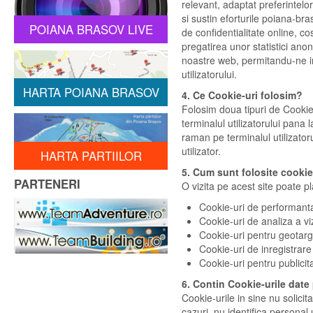
relevant, adaptat preferintelor
si sustin eforturile poiana-bras
POIANA BRASOV LIVE
de confidentialitate online, c
pregatirea unor statistici ano
noastre web, permitandu-ne imb
utilizatorului.
HARTA POIANA BRASOV
4. Ce Cookie-uri folosim?
Folosim doua tipuri de Cookie-
terminalul utilizatorului pana 
raman pe terminalul utilizato
utilizator.
HARTA PARTIILOR
5. Cum sunt folosite cookie-
PARTENERI
O vizita pe acest site poate p
Cookie-uri de performanta
Cookie-uri de analiza a viz
Cookie-uri pentru geotarg
Cookie-uri de inregistrare
Cookie-uri pentru publicit
6. Contin Cookie-urile date
Cookie-urile in sine nu solicit
cazuri, nu identifica personal 