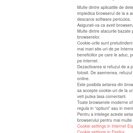
Multe dintre aplicatiile de det
impiedica browserul de la a a
descarce software periculos.
Asigurati-va ca aveti browser
Multe dintre atacurile bazate 
browserelor.
Cookie-urile sunt pretutindeni
mai mari site-uri de pe Intern
beneficiilor pe care le aduc, 
pe internet.
Dezactivarea si refuzul de a pr
folosit. De asemenea, refuzul
online.
Este posibila setarea din bro
sa accepte cookie-uri de la un
veti putea lasa comentarii.
Toate browserele moderne ofer
regula in “optiuni” sau in meni
Pentru a intelege aceste setari,
browserului pentru mai multe d
Cookie settings in Internet Ex
Cookie settings in Firefox