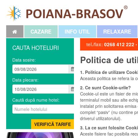
CAZARE
INFO UTIL
RELAXARE
tel./fax:
0268 412 222
CAUTA HOTELURI
Politica de uti
Data sosire:
1. Politica de utilizare Cook
Aceasta politica se refera la 
Data plecare:
2. Ce sunt Cookie-urile?
Cookie-ul este un fisier de mi
Caută după nume hotel:
terminalul mobil sau alte echi
instalat prin solicitarea emis
complet “pasiv” (nu contine p
driverul utilizatorului).
3. La ce sunt folosite Cooki
Aceste fisiere fac posibila re