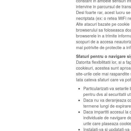
constant in ambele sensuri in
intervine in parcursul de trans
Desi foarte rar, acest lucru 
necriptata (ex: o retea WiFi n
Alte atacuri bazate pe cookie 
browserului sa foloseasca doar
browserele in a trimite informa
scopuri de a accesa neautoriza
mai potrivite de protectie a in
Sfaturi pentru o navigare s
Datorita flexibilitatii lor, si a
cookieuri, acestea sunt aproap
site-urile cele mai raspandite 
Iata cateva sfaturi care va pot
Particularizati-va setarile
pentru dvs al securitatii uti
Daca nu va deranjeaza coo
termene lungi de expirare 
Daca impartiti accesul la 
individuale de navigare d
urile care plaseaza cookie
Instalati-va si updatati-va