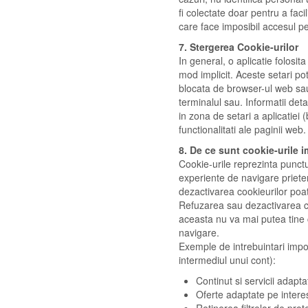
fi colectate doar pentru a faci
care face imposibil accesul pe
7. Stergerea Cookie-urilor
In general, o aplicatie folosi
mod implicit. Aceste setari po
blocata de browser-ul web sau 
terminalul sau. Informatii deta
in zona de setari a aplicatiei 
functionalitati ale paginii web.
8. De ce sunt cookie-urile 
Cookie-urile reprezinta punctul
experiente de navigare prieten
dezactivarea cookieurilor poate
Refuzarea sau dezactivarea co
aceasta nu va mai putea tine 
navigare.
Exemple de intrebuintari impor
intermediul unui cont):
Continut si servicii adaptat
Oferte adaptate pe interese