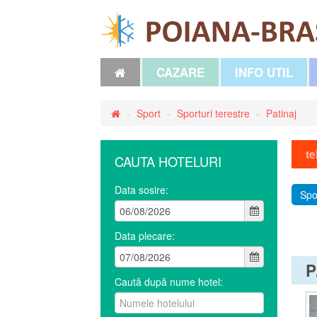
CAZARE
INFO UTIL
›
Sport
›
Sporturi terestre
›
Patinaj
te
CAUTA HOTELURI
Data sosire:
Spo
Data plecare:
P
Caută după nume hotel: