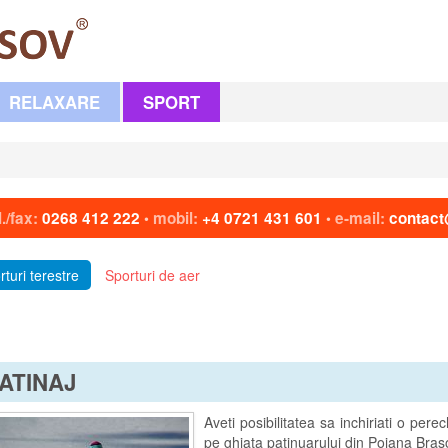
RELAXARE
SPORT
l./fax:
0268 412 222
mobil:
+4 0721 431 601
e-mail:
contact
•
•
rturi terestre
Sporturi de aer
ATINAJ
Aveti posibilitatea sa inchiriati o per
pe ghiata patinuarului din Poiana Braso