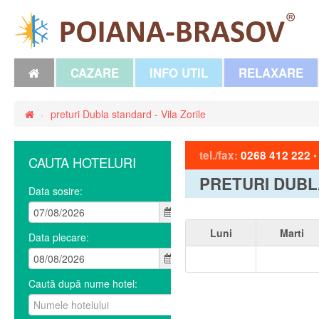
CAZARE
INFO UTIL
RELAXARE
›
preturi Dubla standard - Vila Zorile
tel./fax:
0268 412 222
CAUTA HOTELURI
PRETURI DUBL
Data sosire:
Luni
Marti
Data plecare:
Caută după nume hotel: