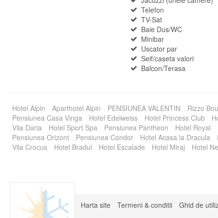
Telefon
TV-Sat
Baie Dus/WC
Minibar
Uscator par
Seif/caseta valori
Balcon/Terasa
Hotel Alpin
Aparthotel Alpin
PENSIUNEA VALENTIN
Rizzo Bou
Pensiunea Casa Vinga
Hotel Edelweiss
Hotel Princess Club
Ho
Vila Daria
Hotel Sport Spa
Pensiunea Pantheon
Hotel Royal
Pensiunea Orizont
Pensiunea Condor
Hotel Acasa la Dracula
Vila Crocus
Hotel Bradul
Hotel Escalade
Hotel Miraj
Hotel Ne
Harta site
Termeni & conditii
Ghid de utili