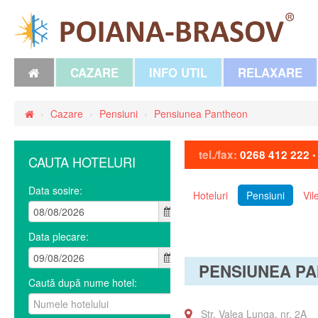
CAZARE
INFO UTIL
RELAXARE
›
Cazare
›
Pensiuni
›
Pensiunea Pantheon
tel./fax:
0268 412 222
CAUTA HOTELURI
Data sosire:
Hoteluri
Pensiuni
Vil
Data plecare:
PENSIUNEA P
Caută după nume hotel:
Str. Valea Lunga, nr. 2A