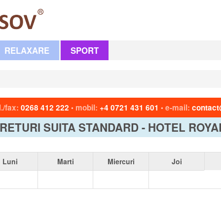
RELAXARE
SPORT
l./fax:
0268 412 222
mobil:
+4 0721 431 601
e-mail:
contact
•
•
RETURI SUITA STANDARD - HOTEL ROYA
Luni
Marti
Miercuri
Joi