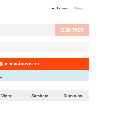
Romana
English
CONTACT
@poiana-brasov.ro
L
Vineri
Sambata
Duminica