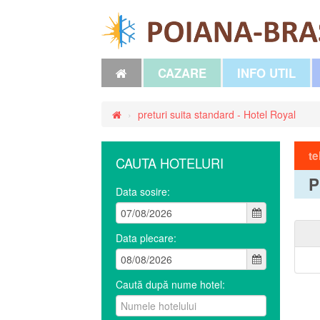
CAZARE
INFO UTIL
›
preturi suita standard - Hotel Royal
te
CAUTA HOTELURI
P
Data sosire:
Data plecare:
Caută după nume hotel: