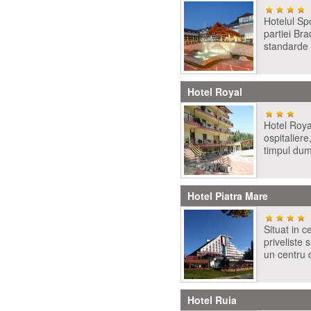
Hotelul Sp
partiei Bra
standarde 
Hotel Royal
Hotel Roya
ospitaliere
timpul dum
Hotel Piatra Mare
Situat in c
priveliste 
un centru d
Hotel Ruia