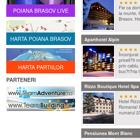
Fie ca dor
POIANA BRASOV LIVE
la munte, 
Brasov. Hot
HARTA POIANA BRASOV
Aparthotel Alpin
Înconjurat
priveli?ti
prin cablu
HARTA PARTIILOR
buc?t?ria 
PARTENERI
Rizzo Boutique Hotel Spa
Hotel Rizz
Romania! L
numarul 23.
Pensiunea Mont Blanc