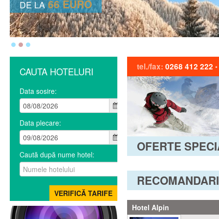
66 EURO
DE LA
tel./fax:
0268 412 222
CAUTA HOTELURI
Data sosire:
Data plecare:
OFERTE SPECI
Caută după nume hotel:
RECOMANDARI
Hotel Alpin