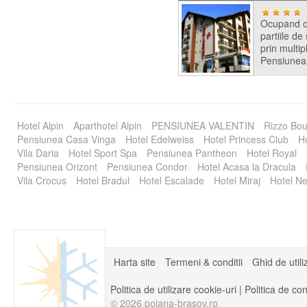
Ocupand o 
partiile de
prin multip
Pensiunea
Hotel Alpin
Aparthotel Alpin
PENSIUNEA VALENTIN
Rizzo Bou
Pensiunea Casa Vinga
Hotel Edelweiss
Hotel Princess Club
Ho
Vila Daria
Hotel Sport Spa
Pensiunea Pantheon
Hotel Royal
Pensiunea Orizont
Pensiunea Condor
Hotel Acasa la Dracula
Vila Crocus
Hotel Bradul
Hotel Escalade
Hotel Miraj
Hotel Ne
Harta site
Termeni & conditii
Ghid de utili
Politica de utilizare cookie-uri
|
Politica de con
© 2026 poiana-brasov.ro