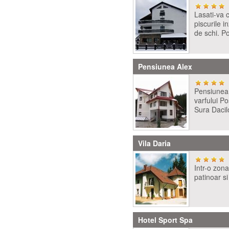
Lasati-va c
piscurile i
de schi. P
Pensiunea Alex
Pensiunea 
varfului Po
Sura Dacil
Vila Daria
Intr-o zona
patinoar si
Hotel Sport Spa