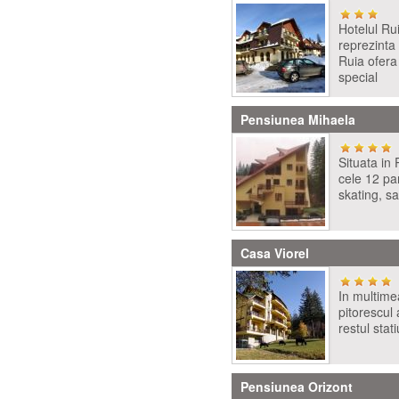
Hotelul Rui
reprezinta
Ruia ofera 
special
Pensiunea Mihaela
Situata in
cele 12 part
skating, s
Casa Viorel
In multimea
pitorescul 
restul stat
Pensiunea Orizont