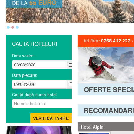
66 EURO
DE LA
tel./fax:
0268 412 222
CAUTA HOTELURI
Data sosire:
Data plecare:
OFERTE SPECI
Caută după nume hotel:
RECOMANDARI
Hotel Alpin