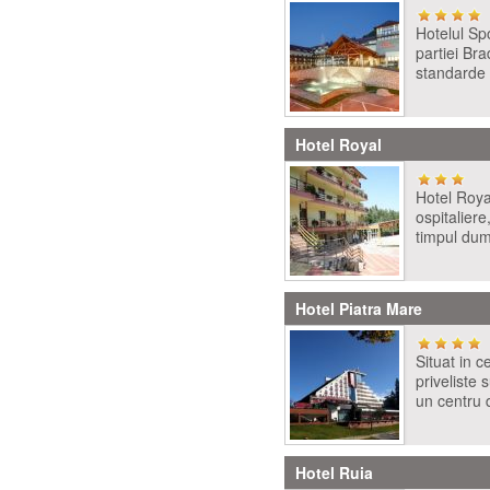
Hotelul Sp
partiei Bra
standarde 
Hotel Royal
Hotel Roya
ospitaliere
timpul dum
Hotel Piatra Mare
Situat in c
priveliste 
un centru d
Hotel Ruia