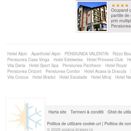
Ocupand o 
partiile de
prin multip
Pensiunea
Hotel Alpin
Aparthotel Alpin
PENSIUNEA VALENTIN
Rizzo Bou
Pensiunea Casa Vinga
Hotel Edelweiss
Hotel Princess Club
Ho
Vila Daria
Hotel Sport Spa
Pensiunea Pantheon
Hotel Royal
Pensiunea Orizont
Pensiunea Condor
Hotel Acasa la Dracula
Vila Crocus
Hotel Bradul
Hotel Escalade
Hotel Miraj
Hotel Ne
Harta site
Termeni & conditii
Ghid de utili
Politica de utilizare cookie-uri
|
Politica de con
© 2026 poiana-brasov.ro