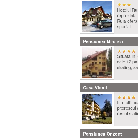
Hotelul Rui
reprezinta
Ruia ofera 
special
Pensiunea Mihaela
Situata in
cele 12 part
skating, s
Casa Viorel
In multimea
pitorescul 
restul stat
Pensiunea Orizont