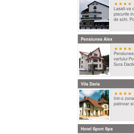
Lasati-va c
piscurile i
de schi. P
Pensiunea Alex
Pensiunea 
varfului Po
Sura Dacil
Vila Daria
Intr-o zona
patinoar si
Hotel Sport Spa