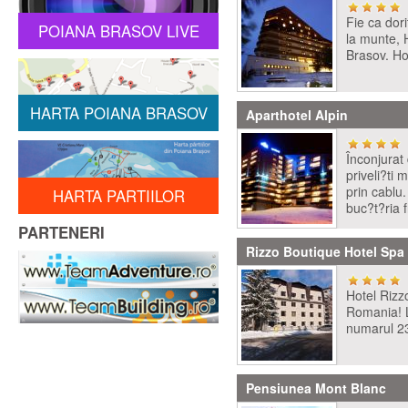
Fie ca dor
POIANA BRASOV LIVE
la munte, 
Brasov. Hot
HARTA POIANA BRASOV
Aparthotel Alpin
Înconjurat
priveli?ti
prin cablu
HARTA PARTIILOR
buc?t?ria 
PARTENERI
Rizzo Boutique Hotel Spa
Hotel Rizz
Romania! L
numarul 23.
Pensiunea Mont Blanc