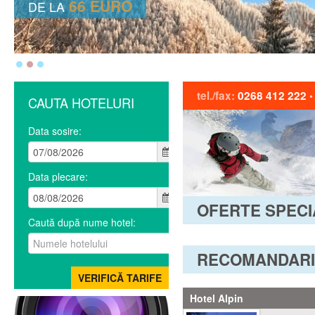
66 EURO
DE LA
tel./fax:
0268 412 222
CAUTA HOTELURI
Data sosire:
Data plecare:
OFERTE SPECI
Caută după nume hotel:
RECOMANDARI
Hotel Alpin