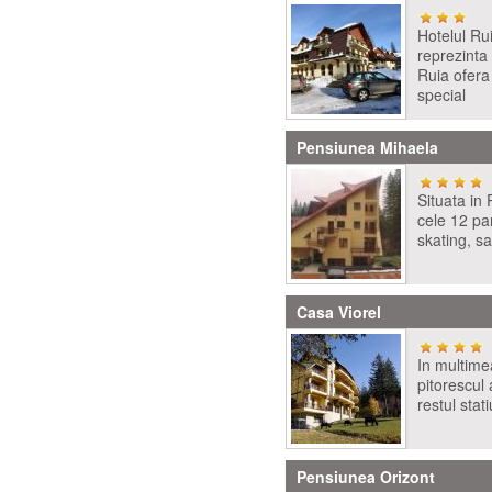
Hotelul Rui
reprezinta
Ruia ofera 
special
Pensiunea Mihaela
Situata in
cele 12 part
skating, s
Casa Viorel
In multimea
pitorescul 
restul stat
Pensiunea Orizont