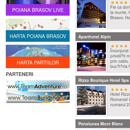
Fie ca dor
POIANA BRASOV LIVE
la munte, 
Brasov. Hot
HARTA POIANA BRASOV
Aparthotel Alpin
Înconjurat
priveli?ti
prin cablu
HARTA PARTIILOR
buc?t?ria 
PARTENERI
Rizzo Boutique Hotel Spa
Hotel Rizz
Romania! L
numarul 23.
Pensiunea Mont Blanc