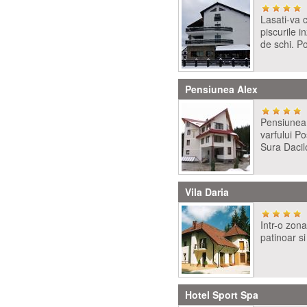
Lasati-va c
piscurile i
de schi. P
Pensiunea Alex
Pensiunea 
varfului Po
Sura Dacil
Vila Daria
Intr-o zona
patinoar si
Hotel Sport Spa