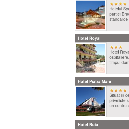
Hotelul Sp
partiei Bra
standarde 
Hotel Royal
Hotel Roya
ospitaliere
timpul dum
Hotel Piatra Mare
Situat in c
priveliste 
un centru d
Hotel Ruia