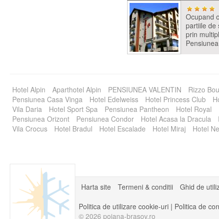
Ocupand o 
partiile de
prin multip
Pensiunea
Hotel Alpin
Aparthotel Alpin
PENSIUNEA VALENTIN
Rizzo Bou
Pensiunea Casa Vinga
Hotel Edelweiss
Hotel Princess Club
Ho
Vila Daria
Hotel Sport Spa
Pensiunea Pantheon
Hotel Royal
Pensiunea Orizont
Pensiunea Condor
Hotel Acasa la Dracula
Vila Crocus
Hotel Bradul
Hotel Escalade
Hotel Miraj
Hotel Ne
Harta site
Termeni & conditii
Ghid de utili
Politica de utilizare cookie-uri
|
Politica de con
© 2026 poiana-brasov.ro